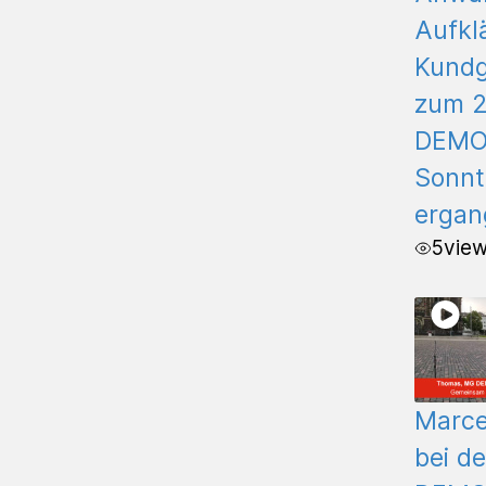
Aufkl
Kund
zum 2
DEM
Sonnt
ergan
5
vie
Marcel
bei d