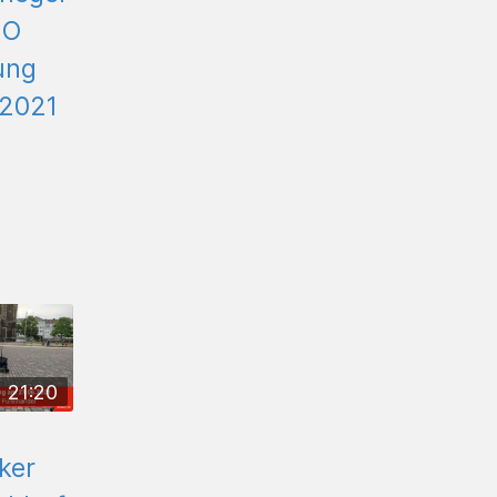
MO
ung
.2021
21:20
ker