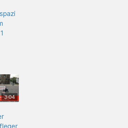
spazi
m
1
3:04
er
fleger