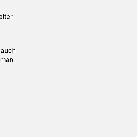
alter
e
 auch
t man