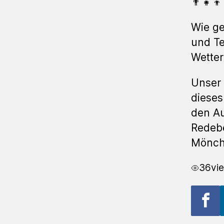
👨‍👧‍👦
Wie ge
und Te
Wetter
Unser 
dieses
den Au
Redebe
Mönch
36
vi