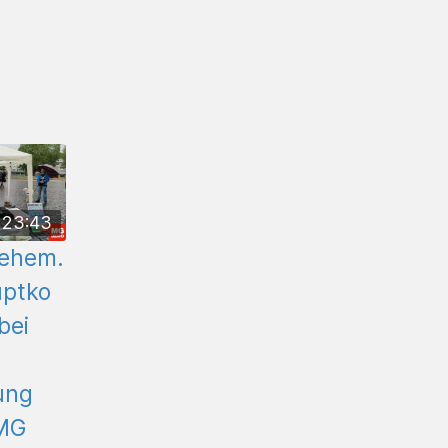
23:43
 ehem.
uptko
bei
ung
MG