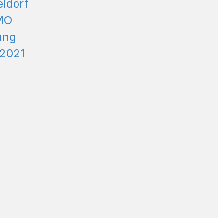
ldorf
MO
ung
.2021