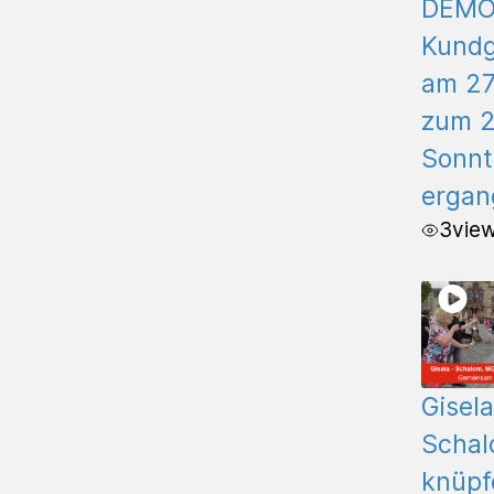
DEM
Kund
am 27
zum 2
Sonnt
ergan
3
vie
Gisela
Schal
knüpf