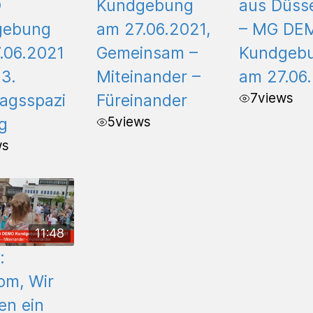
O
Kundgebung
aus Düsse
gebung
am 27.06.2021,
– MG DE
.06.2021
Gemeinsam –
Kundgeb
3.
Miteinander –
am 27.06
7
views
agsspazi
Füreinander
5
views
g
ws
11:48
:
om, Wir
en ein