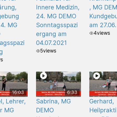
ärung,
Innere Medizin,
, MG DE
gebung
24. MG DEMO
Kundgeb
4. MG
Sonntagsspazi
am 27.06
4
views
O
ergang am
agsspazi
04.07.2021
5
views
g
ws
16:03
6:33
, Lehrer,
Sabrina, MG
Gerhard,
er MG
DEMO
Heilprakti