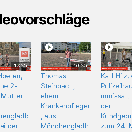
deovorschläge
17:35
16:35
Hoeren,
Thomas
Karl Hilz,
che 2-
Steinbach,
Polizeiha
 Mutter
ehem.
mmissar, 
Krankenpfleger
der
hengladb
, aus
Kundgeb
ei der
Mönchengladb
zum 24. 