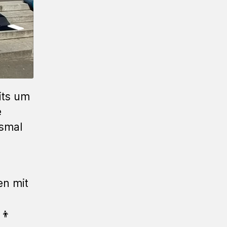
its um
e
smal
en mit
‍👦