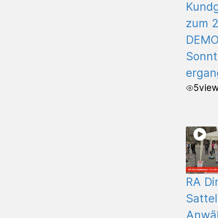
Kund
zum 2
DEM
Sonnt
ergan
5
vie
RA Di
Sattel
Anwäl