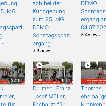
gebung
ach bei der
DEMO
5. MG
Kundgebung
Sonntags
O
zum 25. MG
ergang a
agsspazi
DEMO
04.07.202
4
views
g
Sonntagsspazi
ws
ergang
6
views
22:18
8:14
rk
Dr. med. Franz
Thomas,
maier,
Josef Müller,
ehemalig
te für
Facharzt für
Krankenp