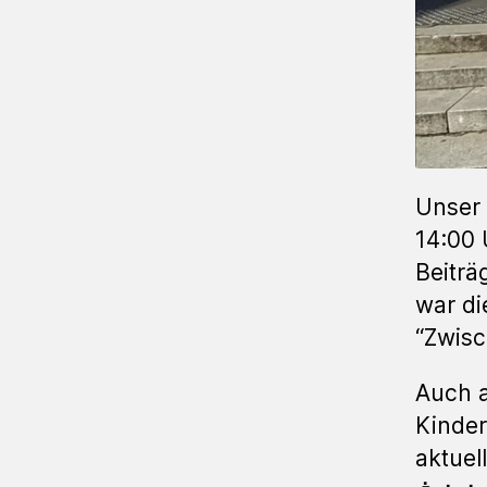
Unser 
14:00 
Beitr
war d
“Zwisc
Auch a
Kinder
aktuel