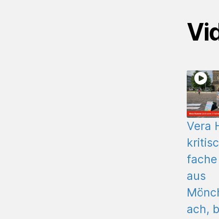
Vi
Vera 
kritis
fache
aus
Mönc
ach, b