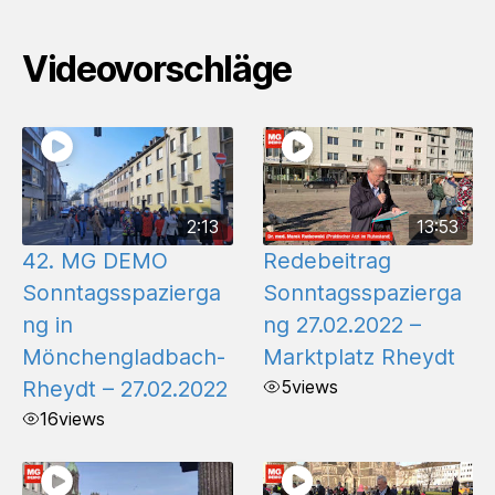
Videovorschläge
2:13
13:53
42. MG DEMO
Redebeitrag
Sonntagsspazierga
Sonntagsspazierga
ng in
ng 27.02.2022 –
Mönchengladbach-
Marktplatz Rheydt
Rheydt – 27.02.2022
5
views
16
views