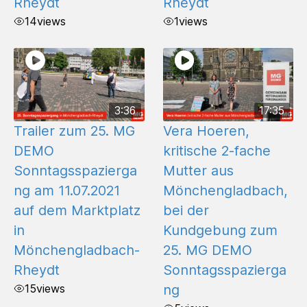
Rheydt
Rheydt
14
views
1
views
3:36
17:35
Trailer zum 25. MG
Vera Hoeren,
DEMO
kritische 2-fache
Sonntagsspazierga
Mutter aus
ng am 11.07.2021
Mönchengladbach,
auf dem Marktplatz
bei der
in
Kundgebung zum
Mönchengladbach-
25. MG DEMO
Rheydt
Sonntagsspazierga
15
views
ng