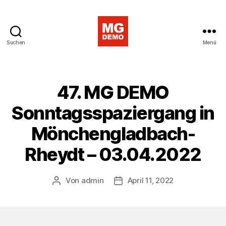
Suchen
Menü
MG
DEMO
47. MG DEMO
Sonntagsspaziergang in
Mönchengladbach-
Rheydt – 03.04.2022
Von
admin
April 11, 2022
Beitragsautor
Veröffentlichungsdatum