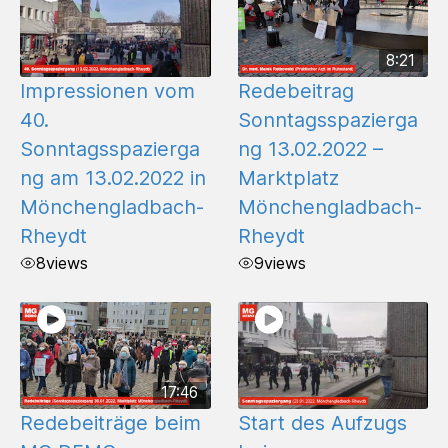
8:21
Impressionen vom
Redebeitrag
40.
Sonntagsspazierga
Sonntagsspazierga
ng 13.02.2022 –
ng am 13.02.2022 in
Marktplatz
Mönchengladbach-
Mönchengladbach-
Rheydt
Rheydt
8
views
9
views
17:46
Redebeiträge beim
Start des Aufzugs