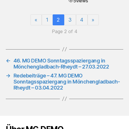
5
views
«
1
2
3
4
»
Page 2 of 4
←
46. MG DEMO Sonntagsspaziergang in
Mönchengladbach-Rheydt – 27.03.2022
→
Redebeiträge – 47. MG DEMO
Sonntagsspaziergang in Mönchengladbach-
Rheydt – 03.04.2022